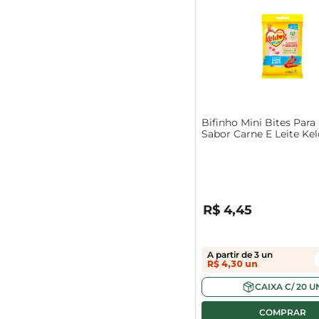
Bifinho Mini Bites Para 
Sabor Carne E Leite Ke
R$
0
,
00
R$
4
,
45
A partir de
3
un
R$
4
,
30
un
CAIXA
C/
20
U