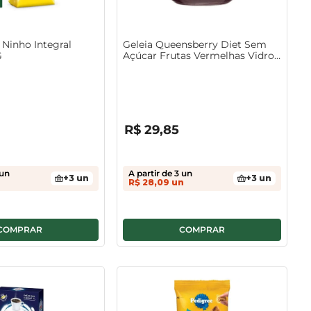
 Ninho Integral
Geleia Queensberry Diet Sem
G
Açúcar Frutas Vermelhas Vidro
280G
R$
0
,
00
R$
29
,
85
un
A partir de
3
un
+
3
un
+
3
un
n
R$
28
,
09
un