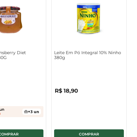
nsberry Diet
Leite Em Pó Integral 10% Ninho
80G
380g
R$
0
,
00
R$
18
,
90
un
+
3
un
n