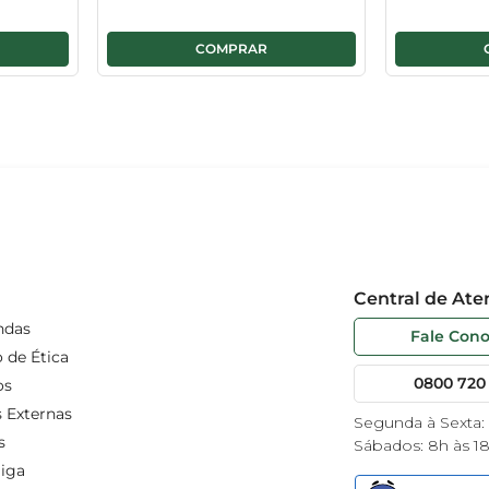
Central de At
ndas
Fale Con
 de Ética
0800 720 
os
 Externas
Segunda à Sexta:
s
Sábados: 8h às 1
iga