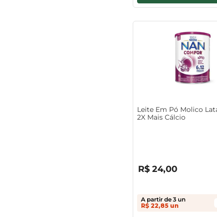
Leite Em Pó Molico Lat
2X Mais Cálcio
R$
0
,
00
R$
24
,
00
A partir de
3
un
R$
22
,
85
un