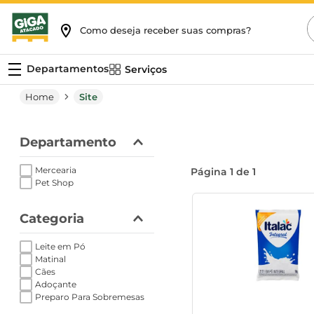
P
Como deseja receber suas compras?
Serviços
Site
Departamento
Mercearia
Página
1
de
1
Pet Shop
Categoria
Leite em Pó
Matinal
Cães
Adoçante
Preparo Para Sobremesas