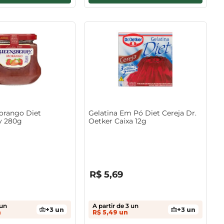
orango Diet
Gelatina Em Pó Diet Cereja Dr.
y 280g
Oetker Caixa 12g
R$
0
,
00
R$
5
,
69
un
A partir de
3
un
+
3
un
+
3
un
n
R$
5
,
49
un