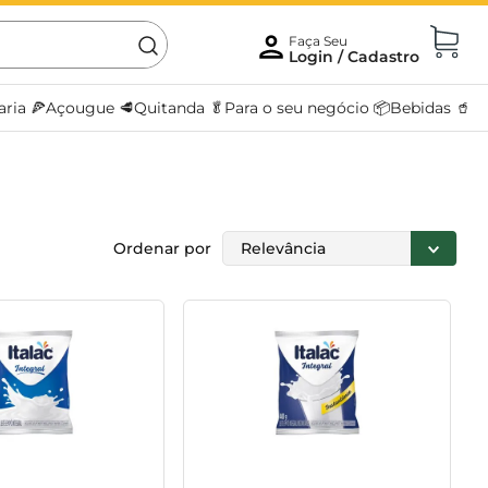
aria 🍕
Açougue 🥩
Quitanda 🥬
Para o seu negócio 📦
Bebidas 🥤
Ordenar por
Relevância