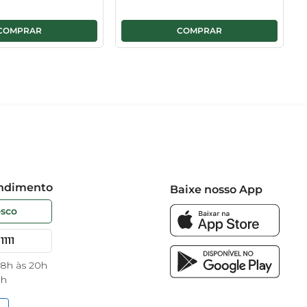
endimento
Baixe nosso App
osco
1111
 8h às 20h
8h