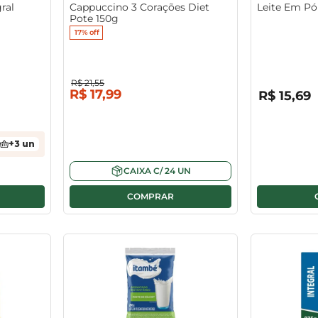
ral
Cappuccino 3 Corações Diet
Leite Em Pó 
Pote 150g
17%
off
R$
21
,
55
R$
0
,
00
R$
17
,
99
R$
15
,
69
+
3
un
CAIXA
C/
24
UN