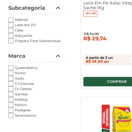
Leite Em Pó Italac Integ
Subcategoria
Sachê 1Kg
15%
off
Matinal
Leite em Pó
Cães
R$
34
,
99
Adoçante
R$
29
,
74
Preparo Para Sobremesas
Marca
A partir de
3
un
R$
29
,
50
un
Queensberry
Ninho
Italac
3 Coracoes
Dr.Oetker
Itambe
Keldog
Molico
Pedigree
Serenissima