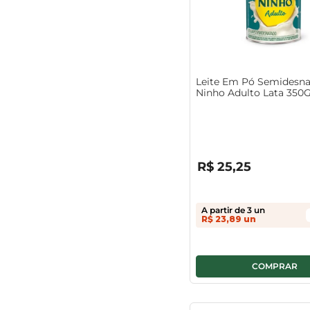
Leite Em Pó Semidesn
Ninho Adulto Lata 350
R$
0
,
00
R$
25
,
25
A partir de
3
un
R$
23
,
89
un