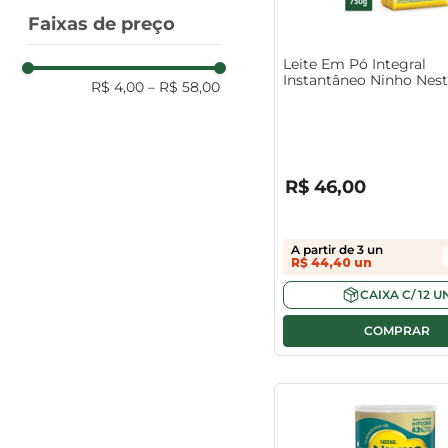
Faixas de preço
Leite Em Pó Integral
Instantâneo Ninho Nest
R$ 4,00
–
R$ 58,00
R$
0
,
00
R$
46
,
00
A partir de
3
un
R$
44
,
40
un
CAIXA
C/
12
U