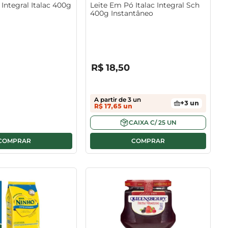
Integral Italac 400g
Leite Em Pó Italac Integral Sch
400g Instantâneo
R$
0
,
00
R$
18
,
50
A partir de
3
un
+
3
un
R$
17
,
65
un
CAIXA
C/
25
UN