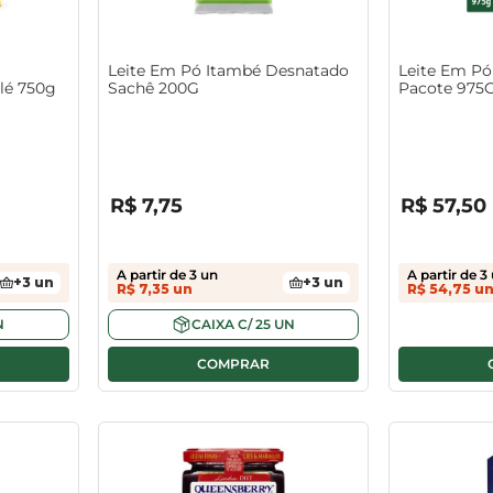
Leite Em Pó Itambé Desnatado
Leite Em Pó
lé 750g
Sachê 200G
Pacote 975
R$
0
,
00
R$
0
,
00
R$
7
,
75
R$
57
,
50
A partir de
3
un
A partir de
3
+
3
un
+
3
un
R$
7
,
35
un
R$
54
,
75
u
N
CAIXA
C/
25
UN