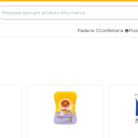
esquise aqui por produto e/ou marca...
Termos mais buscados
Padaria 🍞
Confeitaria 🧁
Pizz
bebidas
leite
cafe
cerveja
papel higiênico
amaciante
leite condensado
arroz
chocolate
sabonete