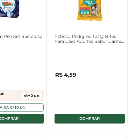
 Pó Diet Sucralose
Petisco Pedigree Tasty Bites
Para Cães Adultos Sabor Carne
Suculenta 40g
R$
0
,
00
R$
4
,
59
un
+
2
un
AIXA
C/
10
UN