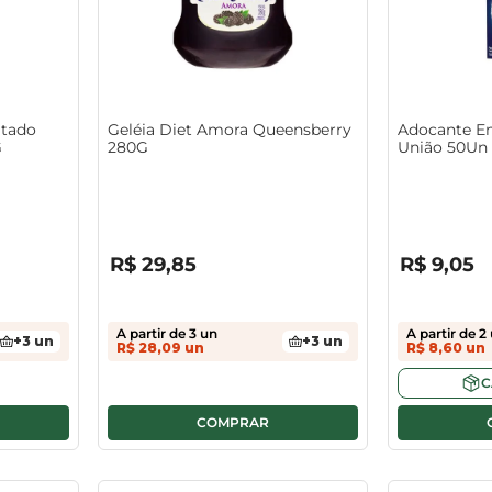
atado
Geléia Diet Amora Queensberry
Adocante Em
G
280G
União 50Un
R$
0
,
00
R$
0
,
00
R$
29
,
85
R$
9
,
05
A partir de
3
un
A partir de
2
+
3
un
+
3
un
R$
28
,
09
un
R$
8
,
60
un
C