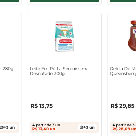
a 280g
Leite Em Pó La Serenissima
Geleia De M
Desnatado 300g
Queensberr
R$
0
,
00
R$
0
,
00
R$
13
,
75
R$
29
,
85
A partir de
3
un
A partir de
3
+
3
un
+
3
un
R$
13
,
40
un
R$
28
,
09
u