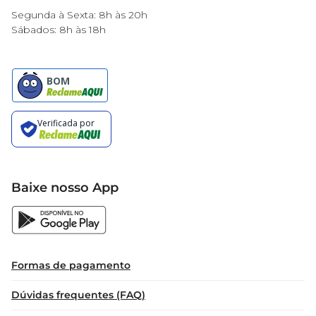
um simples pão; é uma opção que traz 
Segunda à Sexta: 8h às 20h
praticidade e sabor para a sua rotina. Seja no café 
Sábados: 8h às 18h
da manhã, no lanche da tarde ou em refeições, 
ele se adapta perfeitamente às suas necessidades, 
garantindo momentos de prazer à mesa. 
Experimente e descubra como um pão de 
qualidade pode fazer a diferença na sua 
alimentação!
Baixe nosso App
Formas de pagamento
Dúvidas frequentes (FAQ)