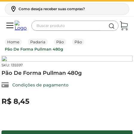
Como deseja receber suas compras?
Buscar produto
Termos mais buscados
Padaria
Pão
Pão
bebidas
Pão De Forma Pullman 480g
leite
:
135597
cafe
Pão De Forma Pullman 480g
cerveja
Condições de pagamento
papel higiênico
R$
0
,
00
amaciante
R$
8
,
45
leite condensado
arroz
chocolate