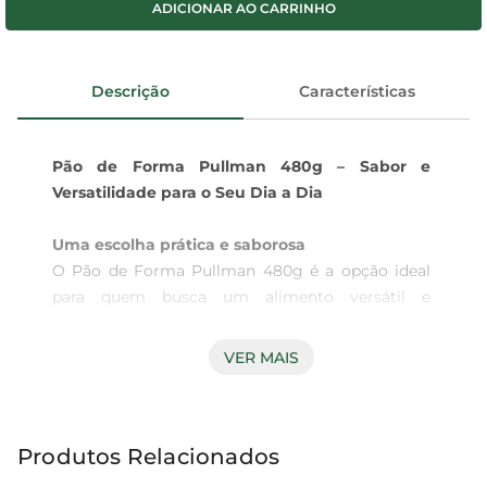
ADICIONAR AO CARRINHO
sabonete
Descrição
Características
Pão de Forma Pullman 480g – Sabor e 
Versatilidade para o Seu Dia a Dia
Uma escolha prática e saborosa
O Pão de Forma Pullman 480g é a opção ideal 
para quem busca um alimento versátil e 
saboroso para o café da manhã, lanches ou até 
mesmo para acompanhar suas refeições. Com 
VER MAIS
uma textura macia e um sabor inconfundível, 
este pão é perfeito para ser consumido puro, com 
manteiga, geleia ou como base para deliciosos 
Produtos Relacionados
sanduíches. Sua embalagem prática garante 
frescor e qualidade, permitindo que você tenha 